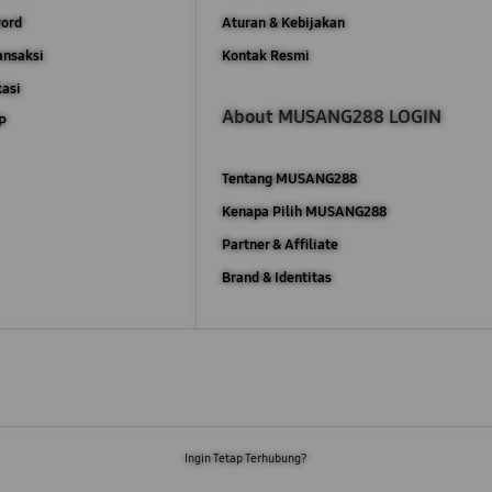
ord
Aturan & Kebijakan
ansaksi
Kontak Resmi
kasi
About MUSANG288 LOGIN
P
Tentang MUSANG288
Kenapa Pilih MUSANG288
Partner & Affiliate
Brand & Identitas
Ingin Tetap Terhubung?