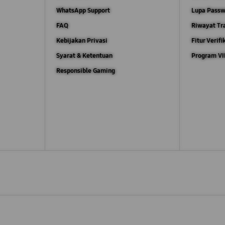
WhatsApp Support
Lupa Passw
FAQ
Riwayat Tr
Kebijakan Privasi
Fitur Verifi
Syarat & Ketentuan
Program VI
Responsible Gaming