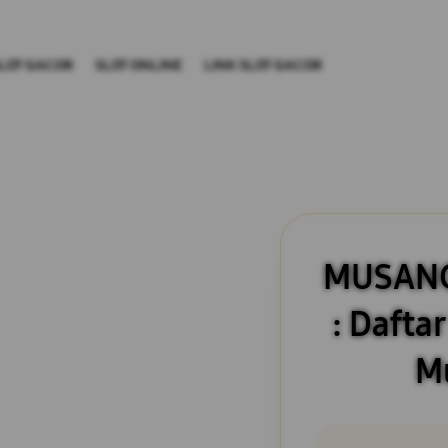
SLOT GACOR
SLOT ONLINE
LINK SLOT GACOR
MUSANG2
: Dafta
M