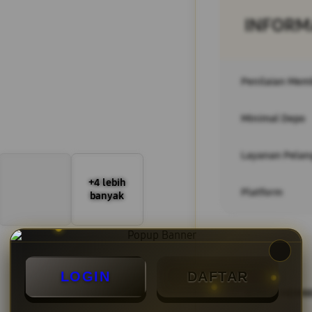
INFORM
Penilaian Mem
Minimal Depo
Layanan Pela
+4 lebih
Platform
banyak
LOGIN
DAFTAR
BONUS MEMBE