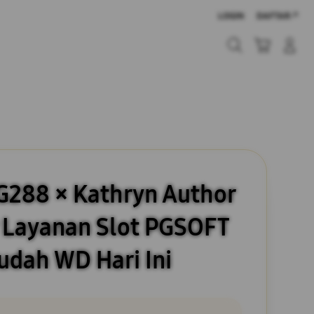
LOGIN
DAFTAR
Cari
Troli
Login/Sign-Up
Cari
88 × Kathryn Author
r Layanan Slot PGSOFT
udah WD Hari Ini