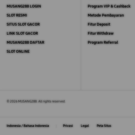
MUSANG288 LOGIN
Program VIP & Cashback
SLOT RESMI
Metode Pembayaran
SITUS SLOT GACOR
Fitur Deposit
LINK SLOT GACOR
Fitur Withdraw
MUSANG288 DAFTAR
Program Referral
SLOT ONLINE
© 2026 MUSANG288. All rights reserved.
Privasi
Legal
Peta Situs
Indonesia / Bahasa Indonesia